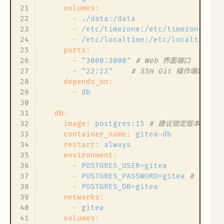
21
volumes:
22
-
./data:/data
23
-
/etc/timezone:/etc/timezone:ro
24
-
/etc/localtime:/etc/localtime:r
25
ports:
26
-
"3000:3000"
# Web 界面端口
27
-
"22:22"
# SSH Git 操作端口 (
28
depends_on:
29
-
db
30
31
db:
32
image:
postgres:15
# 建议锁定版本
33
container_name:
gitea-db
34
restart:
always
35
environment:
36
-
POSTGRES_USER=gitea
37
-
POSTGRES_PASSWORD=gitea
# 请在生
38
-
POSTGRES_DB=gitea
39
networks:
40
-
gitea
41
volumes: