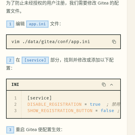
为了防止未经授权的用户注册，我们需要修改 Gitea 的配
置文件。
编辑
文件：
1
app.ini
vim ./data/gitea/conf/app.ini
在
部分，找到并修改或添加以下配
2
[service]
置：
INI
1
[service]
2
DISABLE_REGISTRATION
 = 
true
; 禁用注册功
3
SHOW_REGISTRATION_BUTTON
 = 
false
; 从主
重启 Gitea 使配置生效：
3