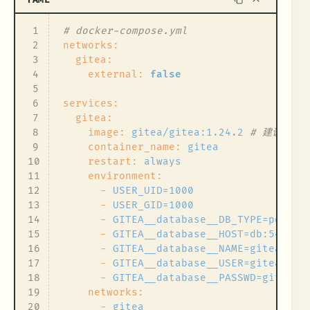
1
# docker-compose.yml
2
networks:
3
gitea:
4
external:
false
5
6
services:
7
gitea:
8
image:
gitea/gitea:1.24.2
# 建议锁定
9
container_name:
gitea
10
restart:
always
11
environment:
12
-
USER_UID=1000
13
-
USER_GID=1000
14
-
GITEA__database__DB_TYPE=postgr
15
-
GITEA__database__HOST=db:5432
16
-
GITEA__database__NAME=gitea
17
-
GITEA__database__USER=gitea
18
-
GITEA__database__PASSWD=gitea
#
19
networks:
20
-
gitea