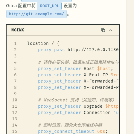
Gitea 配置中将
设置为
ROOT_URL
。
http://git.example.com/
NGINX
1
location
 / {
2
proxy_pass
 http://127.0.0.1:3000;
3
4
# 透传必要头部，确保生成正确克隆地址与日志 I
5
proxy_set_header
 Host 
$host
;
6
proxy_set_header
 X-Real-IP 
$remote_
7
proxy_set_header
 X-Forwarded-For 
$p
8
proxy_set_header
 X-Forwarded-Proto 
9
10
# WebSocket 支持（如通知、终端等）
11
proxy_set_header
 Upgrade 
$http_upgr
12
proxy_set_header
 Connection 
"upgrad
13
14
# 超时设置，避免大仓库推送中断
15
proxy_connect_timeout
60s
;