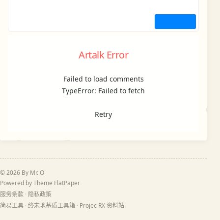
Artalk Error
Failed to load comments
TypeError: Failed to fetch
Retry
© 2026 By Mr. O
Powered by Theme
FlatPaper
服务条款
·
隐私政策
简易工具
·
终末地基质工具箱
·
Projec RX 资料站