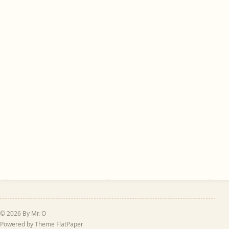
© 2026 By Mr. O
Powered by Theme
FlatPaper