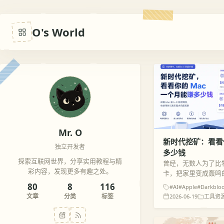
O's World
Mr. O
新时代挖矿：看看你
独立开发者
多少钱
探索互联网世界，分享实用教程与精
曾经，无数人为了比
彩内容，发现更多有趣之处。
卡，把家里变成轰鸣
“显卡挖矿” 时代的
80
8
116
#AI
#Apple
#Darkblo
电脑赚取被动收入的
文章
分类
标签
2026-06-19
工具资
着 AI 大模型时代...