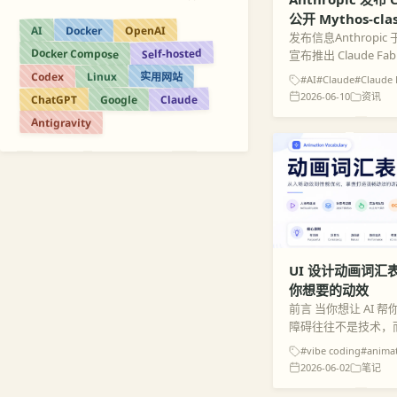
公开 Mythos-c
Docker
OpenAI
AI
制
发布信息Anthropic 
Self-hosted
Docker Compose
宣布推出 Claude Fable
其中，Claude Fable 
实用网站
Codex
Linux
#AI
#Claude
#Claude 
2026-06-10
资讯
Claude
Google
ChatGPT
Antigravity
UI 设计动画词
你想要的动效
前言 当你想让 AI
障碍往往不是技术，
有画面，却说不出它
#vibe coding
#anima
套 Web 动画的通
2026-06-02
笔记
用一个词替代...