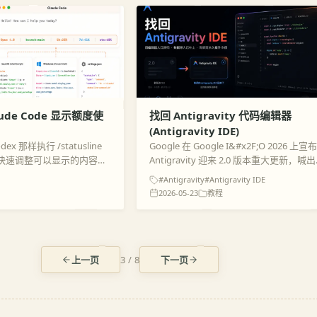
ude Code 显示额度使
找回 Antigravity 代码编辑器
(Antigravity IDE)
odex 那样执行 /statusline
Google 在 Google I&#x2F;O 2026 上宣
快速调整可以显示的内容，
Antigravity 迎来 2.0 版本重大更新，喊出
ne 其实是调用模型去分析然后修改
Agents 驱动的口号，实际效果却堪称灾
#Antigravity
#Antigravity IDE
度暴降、用户配置...
2026-05-23
教程
上一页
3 / 8
下一页