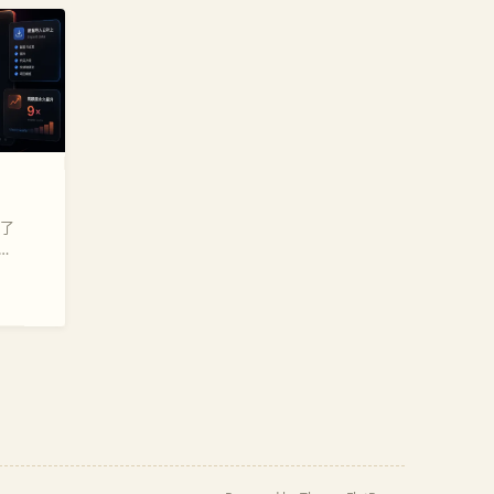
布了
难，额