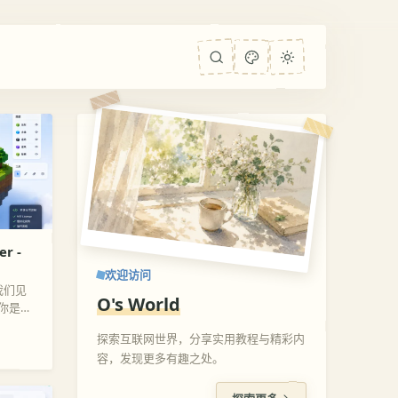
r -
欢迎访问
我们见
O's World
你是一
或者对现
探索互联网世界，分享实用教程与精彩内
，今天
容，发现更多有趣之处。