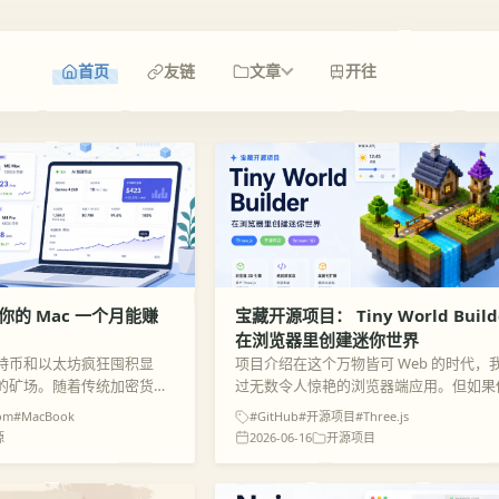
首页
友链
文章
开往
的 Mac 一个月能赚
宝藏开源项目： Tiny World Builde
在浏览器里创建迷你世界
特币和以太坊疯狂囤积显
项目介绍在这个万物皆可 Web 的时代，
的矿场。随着传统加密货币
过无数令人惊艳的浏览器端应用。但如果
逐渐降温，很多人以为用个人
个热衷于 世界构建 、喜欢 沙盒游戏 ，
om
#MacBook
#GitHub
#开源项目
#Three.js
日子已经结束了。然而，随
代前端与 3D 渲染技术充满热情的开发者
源
2026-06-16
开源项目
介绍的这个...