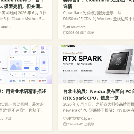
lass 模型亮相，但充满限
详情
于美国时间 2026 年 6 月 9 日
Cloudflare 免费级别服务全景：从
 5 和 Claude Mythos 5 。
DNS&#x2F;CDN 到 Workers 全栈边缘
5 被定位为...
对象：个人开发者、独立产品、开源项目
Fable 5
#Cloudflare
团队 PoC、低成本出海&#x2F;全球访...
2026-06-08
笔记
汇表：用专业术语精准描述
台北电脑展：Nvidia 发布面向 PC 
RTX Spark CPU，信息一览
 帮你实现一段动画时，最大的
2026 年 6 月 1 日，之前各大科技品牌官推
而是”词不达意”。你脑子里
new era of PC. 谜底终于揭晓： NVIDIA
叫什么。这篇文章整理了一
的 Computex 2026 正式发布了面向 PC 的
tion
#UI
#RTX
#RTX Spark
用词汇——掌握它们，你就能
S...
2026-06-01
资讯