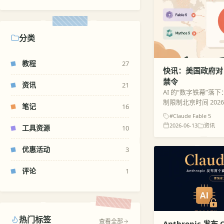
分类
教程
27
快讯：美国政府对 Cl
禁令
资讯
21
AI 的“数字铁幕”落下：C
制限制北京时间 2026 年
笔记
16
Fable 5 仅仅上线三
#Claude Fable 5
台...
2026-06-13
资讯
工具资源
10
优惠活动
3
评论
1
热门标签
查看全部
Anthropic 发布 