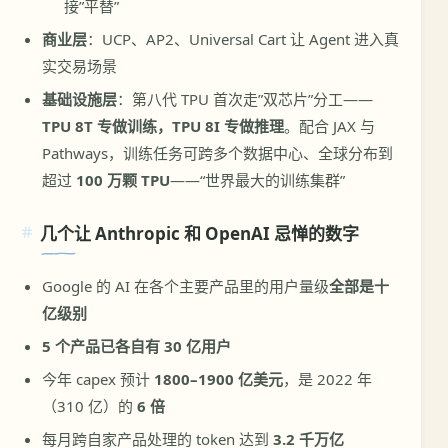
接”平替”
商业层
：UCP、AP2、Universal Cart 让 Agent 进入真
实交易场景
基础设施层
：第八代 TPU 首次走”双芯片”分工——
TPU 8T 专做训练，TPU 8I 专做推理
。配合 JAX 与
Pathways，训练任务可跨多个数据中心、全球分布到
超过
100 万颗 TPU
——“世界最大的训练集群”
几个让 Anthropic 和 OpenAI 忌惮的数字
Google 的 AI 在各个主要产品里的用户量级
全部是十
亿级别
5 个产品已各自有 30 亿用户
今年 capex 预计
1800–1900 亿美元
，是 2022 年
（310 亿）的
6 倍
每月跨自家产品处理的 token 达到
3.2 千万亿